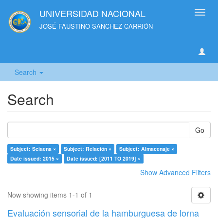
UNIVERSIDAD NACIONAL
Toggl
navig
JOSÉ FAUSTINO SANCHEZ CARRIÓN
Search
Search
Go
Subject: Sciaena ×
Subject: Relación ×
Subject: Almacenaje ×
Date issued: 2015 ×
Date issued: [2011 TO 2019] ×
Show Advanced Filters
Now showing items 1-1 of 1
Evaluación sensorial de la hamburguesa de lorna