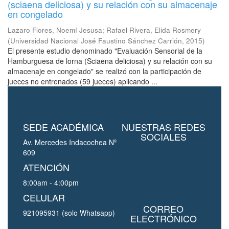
(sciaena deliciosa) y su relación con su almacenaje
en congelado
Lazaro Flores, Noemí Jesusa
;
Rafael Rivera, Elida Rosmery
(
Universidad Nacional José Faustino Sánchez Carrión
,
2015
)
El presente estudio denominado "Evaluación Sensorial de la
Hamburguesa de lorna (Sciaena deliciosa) y su relación con su
almacenaje en congelado" se realizó con la participación de
jueces no entrenados (59 jueces) aplicando ...
SEDE ACADÉMICA
NUESTRAS REDES
SOCIALES
Av. Mercedes Indacochea Nº
609
ATENCIÓN
8:00am - 4:00pm
CELULAR
CORREO
921095931 (solo Whatsapp)
ELECTRÓNICO