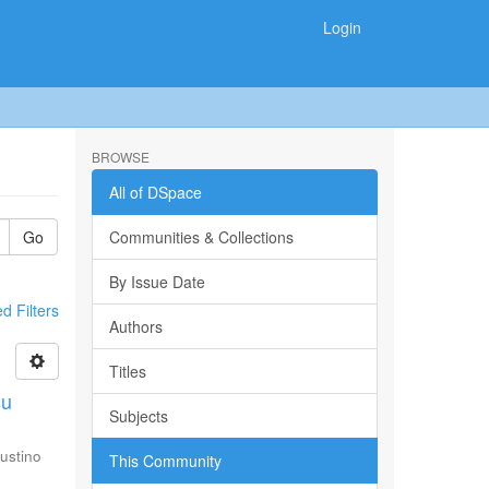
Login
BROWSE
All of DSpace
Go
Communities & Collections
By Issue Date
 Filters
Authors
Titles
su
Subjects
ustino
This Community