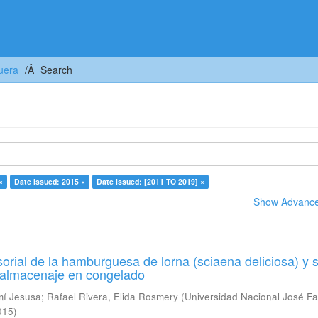
uera
Search
×
Date issued: 2015 ×
Date issued: [2011 TO 2019] ×
Show Advanced
orial de la hamburguesa de lorna (sciaena deliciosa) y 
u almacenaje en congelado
mí Jesusa
;
Rafael Rivera, Elida Rosmery
(
Universidad Nacional José Fa
015
)