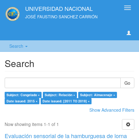
UNIVERSIDAD NACIONAL
Toggl
navig
JOSÉ FAUSTINO SANCHEZ CARRIÓN
Search
Search
Go
Subject: Congelado ×
Subject: Relación ×
Subject: Almacenaje ×
Date issued: 2015 ×
Date issued: [2011 TO 2019] ×
Show Advanced Filters
Now showing items 1-1 of 1
Evaluación sensorial de la hamburguesa de lorna