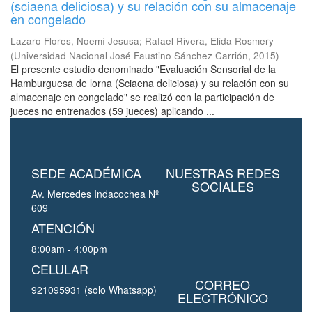
(sciaena deliciosa) y su relación con su almacenaje
en congelado
Lazaro Flores, Noemí Jesusa
;
Rafael Rivera, Elida Rosmery
(
Universidad Nacional José Faustino Sánchez Carrión
,
2015
)
El presente estudio denominado "Evaluación Sensorial de la
Hamburguesa de lorna (Sciaena deliciosa) y su relación con su
almacenaje en congelado" se realizó con la participación de
jueces no entrenados (59 jueces) aplicando ...
SEDE ACADÉMICA
NUESTRAS REDES
SOCIALES
Av. Mercedes Indacochea Nº
609
ATENCIÓN
8:00am - 4:00pm
CELULAR
CORREO
921095931 (solo Whatsapp)
ELECTRÓNICO