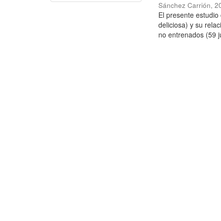
Sánchez Carrión
,
2
El presente estudi
deliciosa) y su rela
no entrenados (59 j