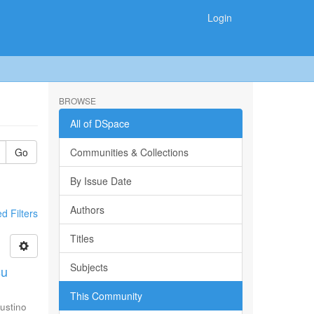
Login
BROWSE
All of DSpace
Go
Communities & Collections
By Issue Date
Authors
 Filters
Titles
Subjects
su
This Community
ustino