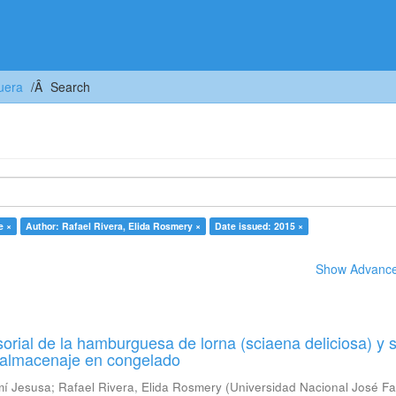
uera
Search
e ×
Author: Rafael Rivera, Elida Rosmery ×
Date issued: 2015 ×
Show Advanced
orial de la hamburguesa de lorna (sciaena deliciosa) y 
u almacenaje en congelado
mí Jesusa
;
Rafael Rivera, Elida Rosmery
(
Universidad Nacional José Fa