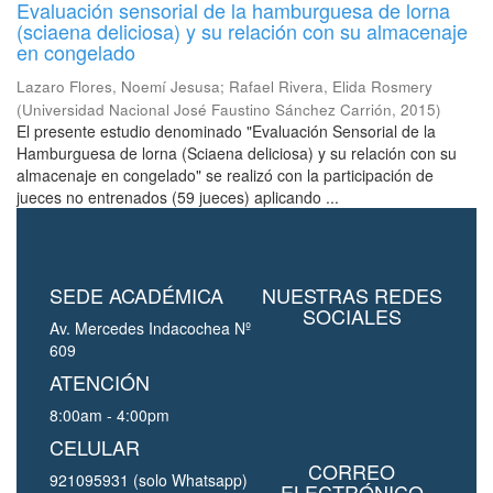
Evaluación sensorial de la hamburguesa de lorna
(sciaena deliciosa) y su relación con su almacenaje
en congelado
Lazaro Flores, Noemí Jesusa
;
Rafael Rivera, Elida Rosmery
(
Universidad Nacional José Faustino Sánchez Carrión
,
2015
)
El presente estudio denominado "Evaluación Sensorial de la
Hamburguesa de lorna (Sciaena deliciosa) y su relación con su
almacenaje en congelado" se realizó con la participación de
jueces no entrenados (59 jueces) aplicando ...
SEDE ACADÉMICA
NUESTRAS REDES
SOCIALES
Av. Mercedes Indacochea Nº
609
ATENCIÓN
8:00am - 4:00pm
CELULAR
CORREO
921095931 (solo Whatsapp)
ELECTRÓNICO