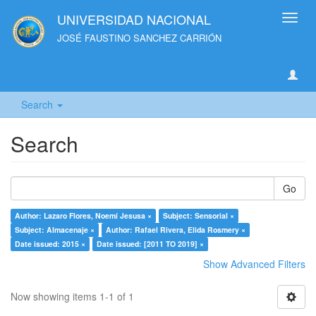
UNIVERSIDAD NACIONAL
Toggl
navig
JOSÉ FAUSTINO SANCHEZ CARRIÓN
Search
Search
Go
Author: Lazaro Flores, Noemí Jesusa ×
Subject: Sensorial ×
Subject: Almacenaje ×
Author: Rafael Rivera, Elida Rosmery ×
Date issued: 2015 ×
Date issued: [2011 TO 2019] ×
Show Advanced Filters
Now showing items 1-1 of 1