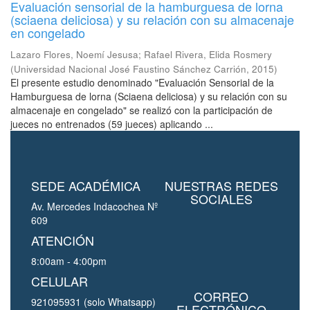
Evaluación sensorial de la hamburguesa de lorna
(sciaena deliciosa) y su relación con su almacenaje
en congelado
Lazaro Flores, Noemí Jesusa
;
Rafael Rivera, Elida Rosmery
(
Universidad Nacional José Faustino Sánchez Carrión
,
2015
)
El presente estudio denominado "Evaluación Sensorial de la
Hamburguesa de lorna (Sciaena deliciosa) y su relación con su
almacenaje en congelado" se realizó con la participación de
jueces no entrenados (59 jueces) aplicando ...
SEDE ACADÉMICA
NUESTRAS REDES
SOCIALES
Av. Mercedes Indacochea Nº
609
ATENCIÓN
8:00am - 4:00pm
CELULAR
CORREO
921095931 (solo Whatsapp)
ELECTRÓNICO