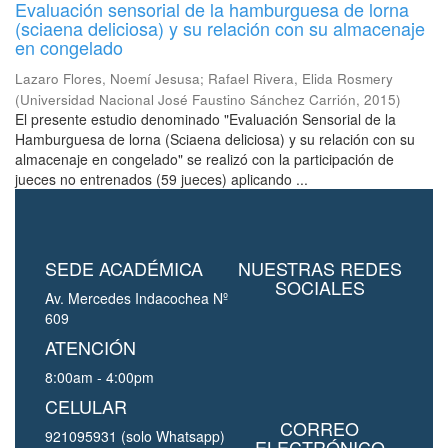
Evaluación sensorial de la hamburguesa de lorna
(sciaena deliciosa) y su relación con su almacenaje
en congelado
Lazaro Flores, Noemí Jesusa
;
Rafael Rivera, Elida Rosmery
(
Universidad Nacional José Faustino Sánchez Carrión
,
2015
)
El presente estudio denominado "Evaluación Sensorial de la
Hamburguesa de lorna (Sciaena deliciosa) y su relación con su
almacenaje en congelado" se realizó con la participación de
jueces no entrenados (59 jueces) aplicando ...
SEDE ACADÉMICA
NUESTRAS REDES
SOCIALES
Av. Mercedes Indacochea Nº
609
ATENCIÓN
8:00am - 4:00pm
CELULAR
CORREO
921095931 (solo Whatsapp)
ELECTRÓNICO