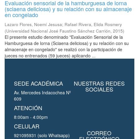
Evaluación sensorial de la hamburguesa de lorna
(sciaena deliciosa) y su relación con su almacenaje
en congelado
Lazaro Flores, Noemí Jesusa
;
Rafael Rivera, Elida Rosmery
(
Universidad Nacional José Faustino Sánchez Carrión
,
2015
)
El presente estudio denominado "Evaluación Sensorial de la
Hamburguesa de lorna (Sciaena deliciosa) y su relación con su
almacenaje en congelado" se realizó con la participación de
jueces no entrenados (59 jueces) aplicando ...
SEDE ACADÉMICA
NUESTRAS REDES
SOCIALES
Av. Mercedes Indacochea Nº
609
ATENCIÓN
8:00am - 4:00pm
CELULAR
CORREO
921095931 (solo Whatsapp)
ELECTRÓNICO