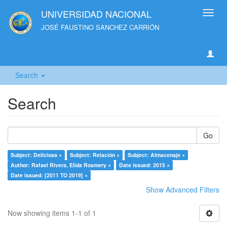
UNIVERSIDAD NACIONAL
Toggl
navig
JOSÉ FAUSTINO SANCHEZ CARRIÓN
Search
Search
Go
Subject: Deliciosa ×
Subject: Relación ×
Subject: Almacenaje ×
Author: Rafael Rivera, Elida Rosmery ×
Date issued: 2015 ×
Date issued: [2011 TO 2019] ×
Show Advanced Filters
Now showing items 1-1 of 1