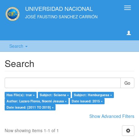
UNIVERSIDAD NACIONAL
Toggl
navig
JOSÉ FAUSTINO SANCHEZ CARRIÓN
Search
Search
Go
Has File(s): true ×
Subject: Sciaena ×
Subject: Hamburguesa ×
Author: Lazaro Flores, Noemí Jesusa ×
Date issued: 2015 ×
Date issued: [2011 TO 2019] ×
Show Advanced Filters
Now showing items 1-1 of 1