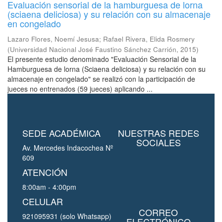
Evaluación sensorial de la hamburguesa de lorna
(sciaena deliciosa) y su relación con su almacenaje
en congelado
Lazaro Flores, Noemí Jesusa
;
Rafael Rivera, Elida Rosmery
(
Universidad Nacional José Faustino Sánchez Carrión
,
2015
)
El presente estudio denominado "Evaluación Sensorial de la
Hamburguesa de lorna (Sciaena deliciosa) y su relación con su
almacenaje en congelado" se realizó con la participación de
jueces no entrenados (59 jueces) aplicando ...
SEDE ACADÉMICA
NUESTRAS REDES
SOCIALES
Av. Mercedes Indacochea Nº
609
ATENCIÓN
8:00am - 4:00pm
CELULAR
CORREO
921095931 (solo Whatsapp)
ELECTRÓNICO