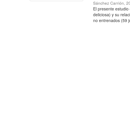
Sánchez Carrión
,
2
El presente estudi
deliciosa) y su rela
no entrenados (59 j