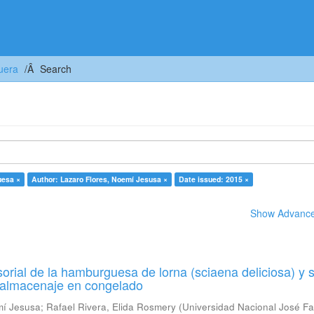
uera
Search
uesa ×
Author: Lazaro Flores, Noemí Jesusa ×
Date issued: 2015 ×
Show Advanced
orial de la hamburguesa de lorna (sciaena deliciosa) y 
u almacenaje en congelado
mí Jesusa
;
Rafael Rivera, Elida Rosmery
(
Universidad Nacional José Fa