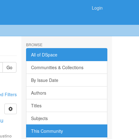
Login
BROWSE
All of DSpace
Go
Communities & Collections
By Issue Date
Authors
 Filters
Titles
Subjects
su
This Community
ustino