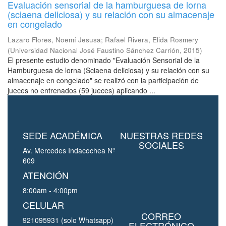
Evaluación sensorial de la hamburguesa de lorna
(sciaena deliciosa) y su relación con su almacenaje
en congelado
Lazaro Flores, Noemí Jesusa
;
Rafael Rivera, Elida Rosmery
(
Universidad Nacional José Faustino Sánchez Carrión
,
2015
)
El presente estudio denominado "Evaluación Sensorial de la
Hamburguesa de lorna (Sciaena deliciosa) y su relación con su
almacenaje en congelado" se realizó con la participación de
jueces no entrenados (59 jueces) aplicando ...
SEDE ACADÉMICA
NUESTRAS REDES
SOCIALES
Av. Mercedes Indacochea Nº
609
ATENCIÓN
8:00am - 4:00pm
CELULAR
CORREO
921095931 (solo Whatsapp)
ELECTRÓNICO