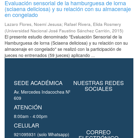
Evaluación sensorial de la hamburguesa de lorna
(sciaena deliciosa) y su relación con su almacenaje
en congelado
Lazaro Flores, Noemí Jesusa
;
Rafael Rivera, Elida Rosmery
(
Universidad Nacional José Faustino Sánchez Carrión
,
2015
)
El presente estudio denominado "Evaluación Sensorial de la
Hamburguesa de lorna (Sciaena deliciosa) y su relación con su
almacenaje en congelado" se realizó con la participación de
jueces no entrenados (59 jueces) aplicando ...
SEDE ACADÉMICA
NUESTRAS REDES
SOCIALES
Av. Mercedes Indacochea Nº
609
ATENCIÓN
8:00am - 4:00pm
CELULAR
CORREO
921095931 (solo Whatsapp)
ELECTRÓNICO