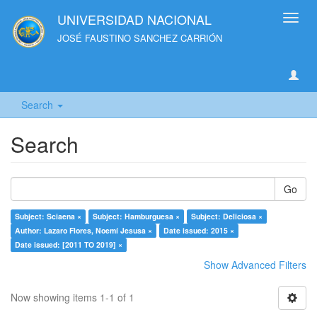
UNIVERSIDAD NACIONAL
Toggl
navig
JOSÉ FAUSTINO SANCHEZ CARRIÓN
Search
Search
Go
Subject: Sciaena ×
Subject: Hamburguesa ×
Subject: Deliciosa ×
Author: Lazaro Flores, Noemí Jesusa ×
Date issued: 2015 ×
Date issued: [2011 TO 2019] ×
Show Advanced Filters
Now showing items 1-1 of 1