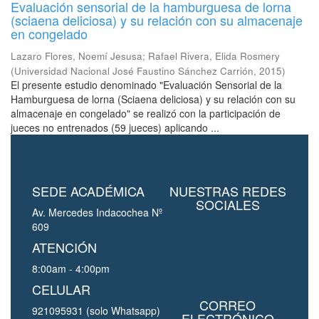
Evaluación sensorial de la hamburguesa de lorna
(sciaena deliciosa) y su relación con su almacenaje
en congelado
Lazaro Flores, Noemí Jesusa
;
Rafael Rivera, Elida Rosmery
(
Universidad Nacional José Faustino Sánchez Carrión
,
2015
)
El presente estudio denominado "Evaluación Sensorial de la
Hamburguesa de lorna (Sciaena deliciosa) y su relación con su
almacenaje en congelado" se realizó con la participación de
jueces no entrenados (59 jueces) aplicando ...
SEDE ACADÉMICA
NUESTRAS REDES
SOCIALES
Av. Mercedes Indacochea Nº
609
ATENCIÓN
8:00am - 4:00pm
CELULAR
CORREO
921095931 (solo Whatsapp)
ELECTRÓNICO