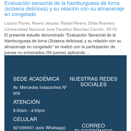
Evaluación sensorial de la hamburguesa de lorna
(sciaena deliciosa) y su relación con su almacenaje
en congelado
Lazaro Flores, Noemí Jesusa
;
Rafael Rivera, Elida Rosmery
(
Universidad Nacional José Faustino Sánchez Carrión
,
2015
)
El presente estudio denominado "Evaluación Sensorial de la
Hamburguesa de lorna (Sciaena deliciosa) y su relación con su
almacenaje en congelado" se realizó con la participación de
jueces no entrenados (59 jueces) aplicando ...
SEDE ACADÉMICA
NUESTRAS REDES
SOCIALES
Av. Mercedes Indacochea Nº
609
ATENCIÓN
8:00am - 4:00pm
CELULAR
CORREO
921095931 (solo Whatsapp)
ELECTRÓNICO