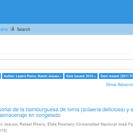
uera
Search
Author: Lazaro Flores, Noemí Jesusa ×
Date issued: 2015 ×
Date issued: [2011 T
Show Advanced
orial de la hamburguesa de lorna (sciaena deliciosa) y 
u almacenaje en congelado
mí Jesusa
;
Rafael Rivera, Elida Rosmery
(
Universidad Nacional José Fa
015
)