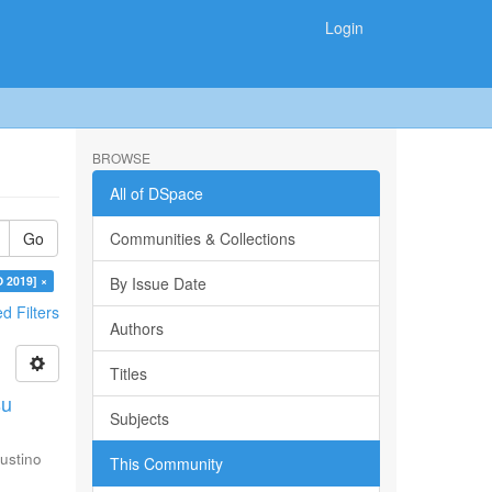
Login
BROWSE
All of DSpace
Go
Communities & Collections
O 2019] ×
By Issue Date
 Filters
Authors
Titles
su
Subjects
ustino
This Community