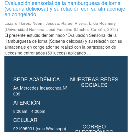
Evaluación sensorial de la hamburguesa de lorna
(sciaena deliciosa) y su relación con su almacenaje
en congelado
Lazaro Flores, Noemí Jesusa
;
Rafael Rivera, Elida Rosmery
(
Universidad Nacional José Faustino Sánchez Carrión
,
2015
)
El presente estudio denominado "Evaluación Sensorial de la
Hamburguesa de lorna (Sciaena deliciosa) y su relación con su
almacenaje en congelado" se realizó con la participación de
jueces no entrenados (59 jueces) aplicando ...
SEDE ACADÉMICA
NUESTRAS REDES
SOCIALES
Av. Mercedes Indacochea Nº
609
ATENCIÓN
8:00am - 4:00pm
CELULAR
CORREO
921095931 (solo Whatsapp)
ELECTRÓNICO