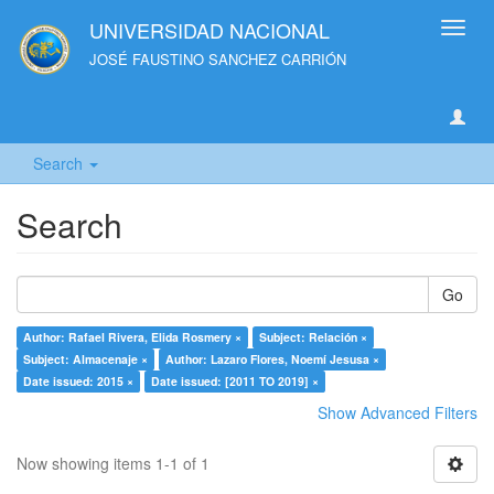
UNIVERSIDAD NACIONAL
Toggl
navig
JOSÉ FAUSTINO SANCHEZ CARRIÓN
Search
Search
Go
Author: Rafael Rivera, Elida Rosmery ×
Subject: Relación ×
Subject: Almacenaje ×
Author: Lazaro Flores, Noemí Jesusa ×
Date issued: 2015 ×
Date issued: [2011 TO 2019] ×
Show Advanced Filters
Now showing items 1-1 of 1