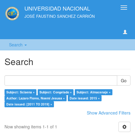
UNIVERSIDAD NACIONAL
Toggl
navig
JOSÉ FAUSTINO SANCHEZ CARRIÓN
Search
Search
Go
Subject: Sciaena ×
Subject: Congelado ×
Subject: Almacenaje ×
Author: Lazaro Flores, Noemí Jesusa ×
Date issued: 2015 ×
Date issued: [2011 TO 2019] ×
Show Advanced Filters
Now showing items 1-1 of 1