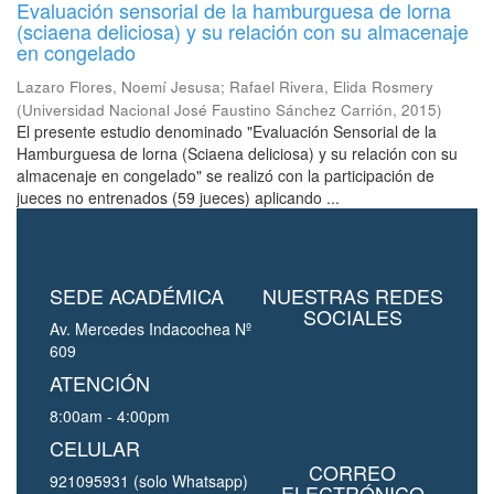
Evaluación sensorial de la hamburguesa de lorna
(sciaena deliciosa) y su relación con su almacenaje
en congelado
Lazaro Flores, Noemí Jesusa
;
Rafael Rivera, Elida Rosmery
(
Universidad Nacional José Faustino Sánchez Carrión
,
2015
)
El presente estudio denominado "Evaluación Sensorial de la
Hamburguesa de lorna (Sciaena deliciosa) y su relación con su
almacenaje en congelado" se realizó con la participación de
jueces no entrenados (59 jueces) aplicando ...
SEDE ACADÉMICA
NUESTRAS REDES
SOCIALES
Av. Mercedes Indacochea Nº
609
ATENCIÓN
8:00am - 4:00pm
CELULAR
CORREO
921095931 (solo Whatsapp)
ELECTRÓNICO