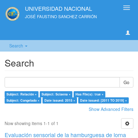
UNIVERSIDAD NACIONAL
Toggl
navig
JOSÉ FAUSTINO SANCHEZ CARRIÓN
Search
Search
Go
Subject: Relación ×
Subject: Sciaena ×
Has File(s): true ×
Subject: Congelado ×
Date issued: 2015 ×
Date issued: [2011 TO 2019] ×
Show Advanced Filters
Now showing items 1-1 of 1
Evaluación sensorial de la hamburguesa de lorna