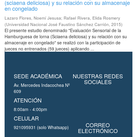
(sciaena deliciosa) y su relación con su almacenaje
en congelado
Lazaro Flores, Noemí Jesusa
;
Rafael Rivera, Elida Rosmery
(
Universidad Nacional José Faustino Sánchez Carrión
,
2015
)
El presente estudio denominado "Evaluación Sensorial de la
Hamburguesa de lorna (Sciaena deliciosa) y su relación con su
almacenaje en congelado" se realizó con la participación de
jueces no entrenados (59 jueces) aplicando ...
SEDE ACADÉMICA
NUESTRAS REDES
SOCIALES
Av. Mercedes Indacochea Nº
609
ATENCIÓN
8:00am - 4:00pm
CELULAR
CORREO
921095931 (solo Whatsapp)
ELECTRÓNICO