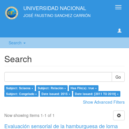
UNIVERSIDAD NACIONAL
Toggl
navig
JOSÉ FAUSTINO SANCHEZ CARRIÓN
Search
Search
Go
Subject: Sciaena ×
Subject: Relación ×
Has File(s): true ×
Subject: Congelado ×
Date issued: 2015 ×
Date issued: [2011 TO 2019] ×
Show Advanced Filters
Now showing items 1-1 of 1
Evaluación sensorial de la hamburguesa de lorna