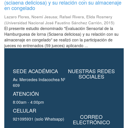
(sciaena deliciosa) y su relación con su almacenaje
en congelado
Lazaro Flores, Noemí Jesusa
;
Rafael Rivera, Elida Rosmery
(
Universidad Nacional José Faustino Sánchez Carrión
,
2015
)
El presente estudio denominado "Evaluación Sensorial de la
Hamburguesa de lorna (Sciaena deliciosa) y su relación con su
almacenaje en congelado" se realizó con la participación de
jueces no entrenados (59 jueces) aplicando ...
SEDE ACADÉMICA
NUESTRAS REDES
SOCIALES
Av. Mercedes Indacochea Nº
609
ATENCIÓN
8:00am - 4:00pm
CELULAR
CORREO
921095931 (solo Whatsapp)
ELECTRÓNICO