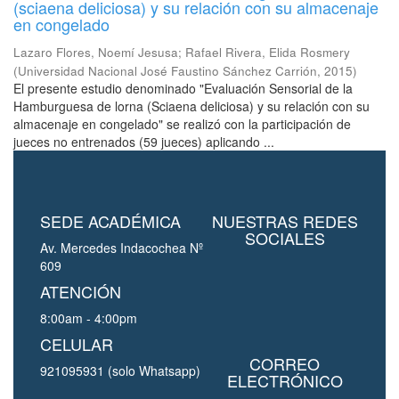
(sciaena deliciosa) y su relación con su almacenaje
en congelado
Lazaro Flores, Noemí Jesusa
;
Rafael Rivera, Elida Rosmery
(
Universidad Nacional José Faustino Sánchez Carrión
,
2015
)
El presente estudio denominado "Evaluación Sensorial de la
Hamburguesa de lorna (Sciaena deliciosa) y su relación con su
almacenaje en congelado" se realizó con la participación de
jueces no entrenados (59 jueces) aplicando ...
SEDE ACADÉMICA
NUESTRAS REDES
SOCIALES
Av. Mercedes Indacochea Nº
609
ATENCIÓN
8:00am - 4:00pm
CELULAR
CORREO
921095931 (solo Whatsapp)
ELECTRÓNICO