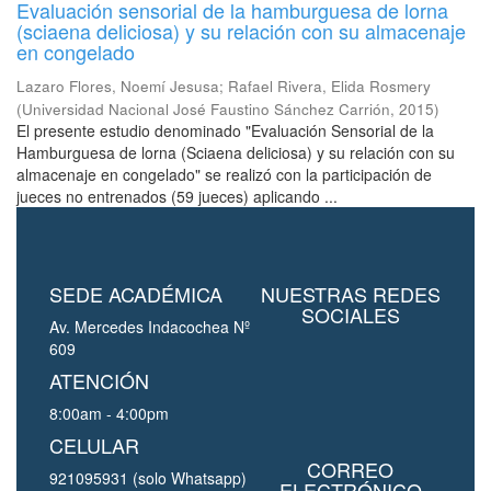
Evaluación sensorial de la hamburguesa de lorna
(sciaena deliciosa) y su relación con su almacenaje
en congelado
Lazaro Flores, Noemí Jesusa
;
Rafael Rivera, Elida Rosmery
(
Universidad Nacional José Faustino Sánchez Carrión
,
2015
)
El presente estudio denominado "Evaluación Sensorial de la
Hamburguesa de lorna (Sciaena deliciosa) y su relación con su
almacenaje en congelado" se realizó con la participación de
jueces no entrenados (59 jueces) aplicando ...
SEDE ACADÉMICA
NUESTRAS REDES
SOCIALES
Av. Mercedes Indacochea Nº
609
ATENCIÓN
8:00am - 4:00pm
CELULAR
CORREO
921095931 (solo Whatsapp)
ELECTRÓNICO