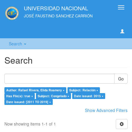
UNIVERSIDAD NACIONAL
Toggl
navig
JOSÉ FAUSTINO SANCHEZ CARRIÓN
Search
Search
Go
Author: Rafael Rivera, Elida Rosmery ×
Subject: Relación ×
Has File(s): true ×
Subject: Congelado ×
Date issued: 2015 ×
Date issued: [2011 TO 2019] ×
Show Advanced Filters
Now showing items 1-1 of 1