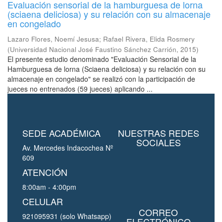
Evaluación sensorial de la hamburguesa de lorna
(sciaena deliciosa) y su relación con su almacenaje
en congelado
Lazaro Flores, Noemí Jesusa
;
Rafael Rivera, Elida Rosmery
(
Universidad Nacional José Faustino Sánchez Carrión
,
2015
)
El presente estudio denominado "Evaluación Sensorial de la
Hamburguesa de lorna (Sciaena deliciosa) y su relación con su
almacenaje en congelado" se realizó con la participación de
jueces no entrenados (59 jueces) aplicando ...
SEDE ACADÉMICA
NUESTRAS REDES
SOCIALES
Av. Mercedes Indacochea Nº
609
ATENCIÓN
8:00am - 4:00pm
CELULAR
CORREO
921095931 (solo Whatsapp)
ELECTRÓNICO