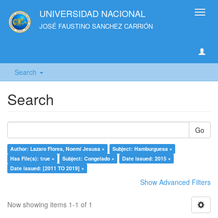
UNIVERSIDAD NACIONAL
Toggl
navig
JOSÉ FAUSTINO SANCHEZ CARRIÓN
Search
Search
Go
Author: Lazaro Flores, Noemí Jesusa ×
Subject: Hamburguesa ×
Has File(s): true ×
Subject: Congelado ×
Date issued: 2015 ×
Date issued: [2011 TO 2019] ×
Show Advanced Filters
Now showing items 1-1 of 1