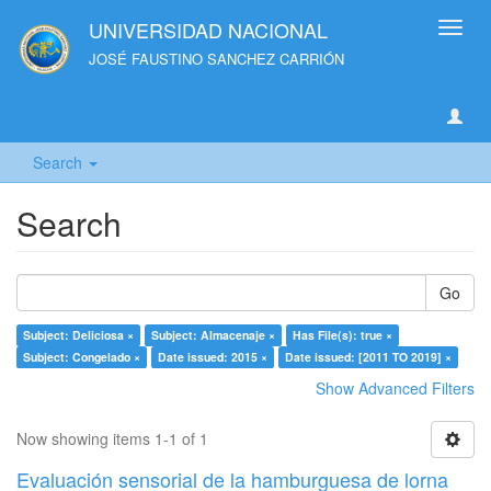
UNIVERSIDAD NACIONAL
Toggl
navig
JOSÉ FAUSTINO SANCHEZ CARRIÓN
Search
Search
Go
Subject: Deliciosa ×
Subject: Almacenaje ×
Has File(s): true ×
Subject: Congelado ×
Date issued: 2015 ×
Date issued: [2011 TO 2019] ×
Show Advanced Filters
Now showing items 1-1 of 1
Evaluación sensorial de la hamburguesa de lorna