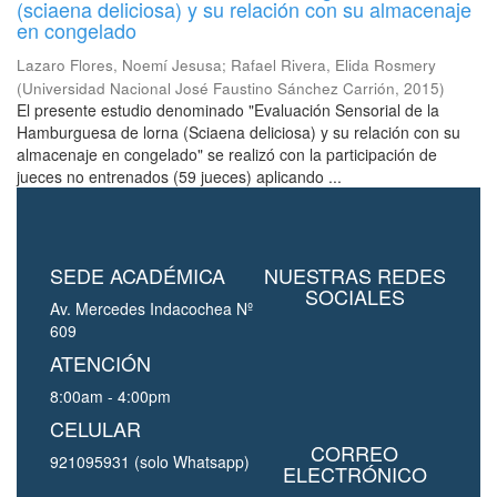
(sciaena deliciosa) y su relación con su almacenaje
en congelado
Lazaro Flores, Noemí Jesusa
;
Rafael Rivera, Elida Rosmery
(
Universidad Nacional José Faustino Sánchez Carrión
,
2015
)
El presente estudio denominado "Evaluación Sensorial de la
Hamburguesa de lorna (Sciaena deliciosa) y su relación con su
almacenaje en congelado" se realizó con la participación de
jueces no entrenados (59 jueces) aplicando ...
SEDE ACADÉMICA
NUESTRAS REDES
SOCIALES
Av. Mercedes Indacochea Nº
609
ATENCIÓN
8:00am - 4:00pm
CELULAR
CORREO
921095931 (solo Whatsapp)
ELECTRÓNICO