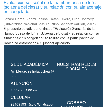
Evaluación sensorial de la hamburguesa de lorna
(sciaena deliciosa) y su relación con su almacenaje
en congelado
Lazaro Flores, Noemí Jesusa
;
Rafael Rivera, Elida Rosmery
(
Universidad Nacional José Faustino Sánchez Carrión
,
2015
)
El presente estudio denominado "Evaluación Sensorial de la
Hamburguesa de lorna (Sciaena deliciosa) y su relación con su
almacenaje en congelado" se realizó con la participación de
jueces no entrenados (59 jueces) aplicando ...
SEDE ACADÉMICA
NUESTRAS REDES
SOCIALES
Av. Mercedes Indacochea Nº
609
ATENCIÓN
8:00am - 4:00pm
CELULAR
CORREO
921095931 (solo Whatsapp)
ELECTRÓNICO