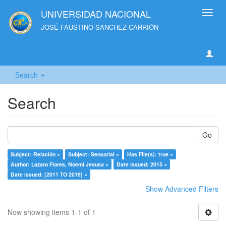
UNIVERSIDAD NACIONAL
Toggl
navig
JOSÉ FAUSTINO SANCHEZ CARRIÓN
Search
Search
Go
Subject: Relación ×
Subject: Sensorial ×
Has File(s): true ×
Author: Lazaro Flores, Noemí Jesusa ×
Date issued: 2015 ×
Date issued: [2011 TO 2019] ×
Show Advanced Filters
Now showing items 1-1 of 1