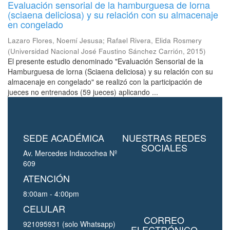
Evaluación sensorial de la hamburguesa de lorna
(sciaena deliciosa) y su relación con su almacenaje
en congelado
Lazaro Flores, Noemí Jesusa
;
Rafael Rivera, Elida Rosmery
(
Universidad Nacional José Faustino Sánchez Carrión
,
2015
)
El presente estudio denominado "Evaluación Sensorial de la
Hamburguesa de lorna (Sciaena deliciosa) y su relación con su
almacenaje en congelado" se realizó con la participación de
jueces no entrenados (59 jueces) aplicando ...
SEDE ACADÉMICA
NUESTRAS REDES
SOCIALES
Av. Mercedes Indacochea Nº
609
ATENCIÓN
8:00am - 4:00pm
CELULAR
CORREO
921095931 (solo Whatsapp)
ELECTRÓNICO