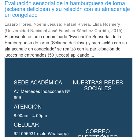
Evaluación sensorial de la hamburguesa de lorna
(sciaena deliciosa) y su relación con su almacenaje
en congelado
Lazaro Flores, Noemí Jesusa
;
Rafael Rivera, Elida Rosmery
(
Universidad Nacional José Faustino Sánchez Carrión
,
2015
)
El presente estudio denominado "Evaluación Sensorial de la
Hamburguesa de lorna (Sciaena deliciosa) y su relación con su
almacenaje en congelado" se realizó con la participación de
jueces no entrenados (59 jueces) aplicando ...
SEDE ACADÉMICA
NUESTRAS REDES
SOCIALES
Av. Mercedes Indacochea Nº
609
ATENCIÓN
8:00am - 4:00pm
CELULAR
CORREO
921095931 (solo Whatsapp)
ELECTRÓNICO