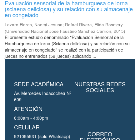
Evaluación sensorial de la hamburguesa de lorna
(sciaena deliciosa) y su relación con su almacenaje
en congelado
Lazaro Flores, Noemí Jesusa
;
Rafael Rivera, Elida Rosmery
(
Universidad Nacional José Faustino Sánchez Carrión
,
2015
)
El presente estudio denominado "Evaluación Sensorial de la
Hamburguesa de lorna (Sciaena deliciosa) y su relación con su
almacenaje en congelado" se realizó con la participación de
jueces no entrenados (59 jueces) aplicando ...
SEDE ACADÉMICA
NUESTRAS REDES
SOCIALES
Av. Mercedes Indacochea Nº
609
ATENCIÓN
8:00am - 4:00pm
CELULAR
CORREO
921095931 (solo Whatsapp)
ELECTRÓNICO