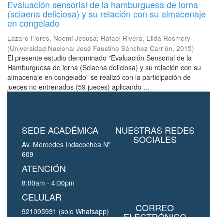
Evaluación sensorial de la hamburguesa de lorna
(sciaena deliciosa) y su relación con su almacenaje
en congelado
Lazaro Flores, Noemí Jesusa
;
Rafael Rivera, Elida Rosmery
(
Universidad Nacional José Faustino Sánchez Carrión
,
2015
)
El presente estudio denominado "Evaluación Sensorial de la
Hamburguesa de lorna (Sciaena deliciosa) y su relación con su
almacenaje en congelado" se realizó con la participación de
jueces no entrenados (59 jueces) aplicando ...
SEDE ACADÉMICA
NUESTRAS REDES
SOCIALES
Av. Mercedes Indacochea Nº
609
ATENCIÓN
8:00am - 4:00pm
CELULAR
CORREO
921095931 (solo Whatsapp)
ELECTRÓNICO