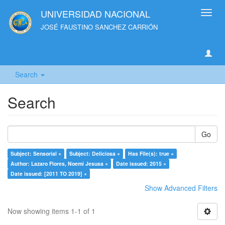
UNIVERSIDAD NACIONAL
Toggl
navig
JOSÉ FAUSTINO SANCHEZ CARRIÓN
Search
Search
Go
Subject: Sensorial ×
Subject: Deliciosa ×
Has File(s): true ×
Author: Lazaro Flores, Noemí Jesusa ×
Date issued: 2015 ×
Date issued: [2011 TO 2019] ×
Show Advanced Filters
Now showing items 1-1 of 1