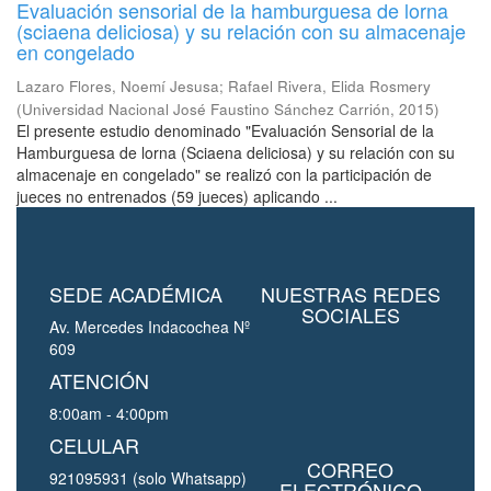
Evaluación sensorial de la hamburguesa de lorna
(sciaena deliciosa) y su relación con su almacenaje
en congelado
Lazaro Flores, Noemí Jesusa
;
Rafael Rivera, Elida Rosmery
(
Universidad Nacional José Faustino Sánchez Carrión
,
2015
)
El presente estudio denominado "Evaluación Sensorial de la
Hamburguesa de lorna (Sciaena deliciosa) y su relación con su
almacenaje en congelado" se realizó con la participación de
jueces no entrenados (59 jueces) aplicando ...
SEDE ACADÉMICA
NUESTRAS REDES
SOCIALES
Av. Mercedes Indacochea Nº
609
ATENCIÓN
8:00am - 4:00pm
CELULAR
CORREO
921095931 (solo Whatsapp)
ELECTRÓNICO