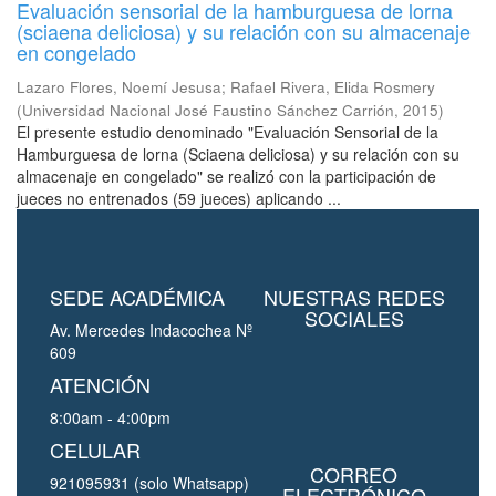
Evaluación sensorial de la hamburguesa de lorna
(sciaena deliciosa) y su relación con su almacenaje
en congelado
Lazaro Flores, Noemí Jesusa
;
Rafael Rivera, Elida Rosmery
(
Universidad Nacional José Faustino Sánchez Carrión
,
2015
)
El presente estudio denominado "Evaluación Sensorial de la
Hamburguesa de lorna (Sciaena deliciosa) y su relación con su
almacenaje en congelado" se realizó con la participación de
jueces no entrenados (59 jueces) aplicando ...
SEDE ACADÉMICA
NUESTRAS REDES
SOCIALES
Av. Mercedes Indacochea Nº
609
ATENCIÓN
8:00am - 4:00pm
CELULAR
CORREO
921095931 (solo Whatsapp)
ELECTRÓNICO