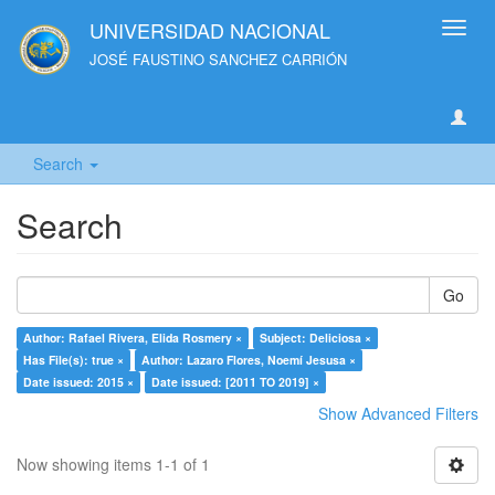
UNIVERSIDAD NACIONAL
Toggl
navig
JOSÉ FAUSTINO SANCHEZ CARRIÓN
Search
Search
Go
Author: Rafael Rivera, Elida Rosmery ×
Subject: Deliciosa ×
Has File(s): true ×
Author: Lazaro Flores, Noemí Jesusa ×
Date issued: 2015 ×
Date issued: [2011 TO 2019] ×
Show Advanced Filters
Now showing items 1-1 of 1