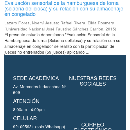
Evaluación sensorial de la hamburguesa de lorna
(sciaena deliciosa) y su relación con su almacenaje
en congelado
Lazaro Flores, Noemí Jesusa
;
Rafael Rivera, Elida Rosmery
(
Universidad Nacional José Faustino Sánchez Carrión
,
2015
)
El presente estudio denominado "Evaluación Sensorial de la
Hamburguesa de lorna (Sciaena deliciosa) y su relación con su
almacenaje en congelado" se realizó con la participación de
jueces no entrenados (59 jueces) aplicando ...
SEDE ACADÉMICA
NUESTRAS REDES
SOCIALES
Av. Mercedes Indacochea Nº
609
ATENCIÓN
8:00am - 4:00pm
CELULAR
CORREO
921095931 (solo Whatsapp)
ELECTRÓNICO