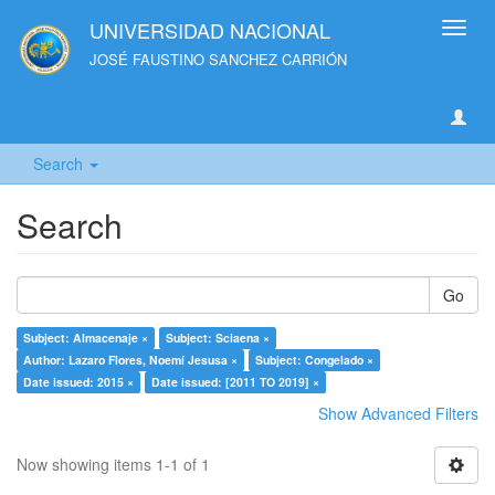
UNIVERSIDAD NACIONAL
Toggl
navig
JOSÉ FAUSTINO SANCHEZ CARRIÓN
Search
Search
Go
Subject: Almacenaje ×
Subject: Sciaena ×
Author: Lazaro Flores, Noemí Jesusa ×
Subject: Congelado ×
Date issued: 2015 ×
Date issued: [2011 TO 2019] ×
Show Advanced Filters
Now showing items 1-1 of 1