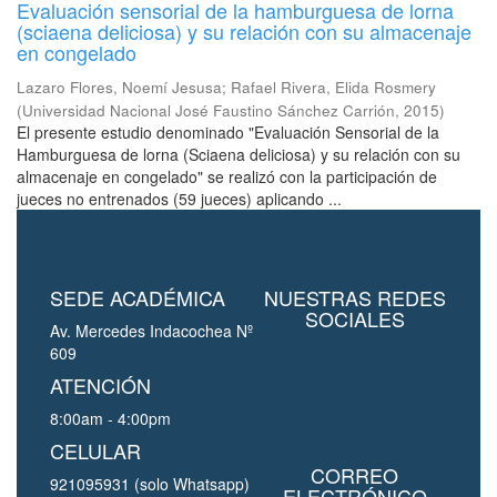
Evaluación sensorial de la hamburguesa de lorna
(sciaena deliciosa) y su relación con su almacenaje
en congelado
Lazaro Flores, Noemí Jesusa
;
Rafael Rivera, Elida Rosmery
(
Universidad Nacional José Faustino Sánchez Carrión
,
2015
)
El presente estudio denominado "Evaluación Sensorial de la
Hamburguesa de lorna (Sciaena deliciosa) y su relación con su
almacenaje en congelado" se realizó con la participación de
jueces no entrenados (59 jueces) aplicando ...
SEDE ACADÉMICA
NUESTRAS REDES
SOCIALES
Av. Mercedes Indacochea Nº
609
ATENCIÓN
8:00am - 4:00pm
CELULAR
CORREO
921095931 (solo Whatsapp)
ELECTRÓNICO