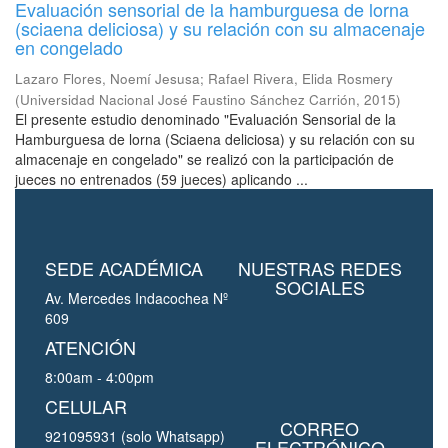
Evaluación sensorial de la hamburguesa de lorna
(sciaena deliciosa) y su relación con su almacenaje
en congelado
Lazaro Flores, Noemí Jesusa
;
Rafael Rivera, Elida Rosmery
(
Universidad Nacional José Faustino Sánchez Carrión
,
2015
)
El presente estudio denominado "Evaluación Sensorial de la
Hamburguesa de lorna (Sciaena deliciosa) y su relación con su
almacenaje en congelado" se realizó con la participación de
jueces no entrenados (59 jueces) aplicando ...
SEDE ACADÉMICA
NUESTRAS REDES
SOCIALES
Av. Mercedes Indacochea Nº
609
ATENCIÓN
8:00am - 4:00pm
CELULAR
CORREO
921095931 (solo Whatsapp)
ELECTRÓNICO