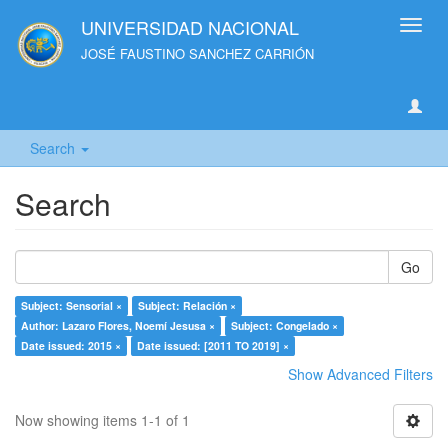
UNIVERSIDAD NACIONAL
Toggl
navig
JOSÉ FAUSTINO SANCHEZ CARRIÓN
Search
Search
Go
Subject: Sensorial ×
Subject: Relación ×
Author: Lazaro Flores, Noemí Jesusa ×
Subject: Congelado ×
Date issued: 2015 ×
Date issued: [2011 TO 2019] ×
Show Advanced Filters
Now showing items 1-1 of 1