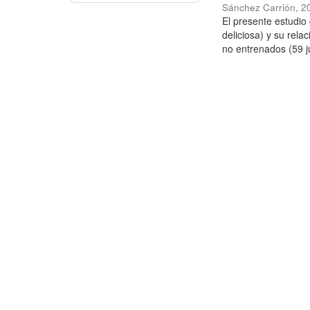
Sánchez Carrión
,
2
El presente estudi
deliciosa) y su rela
no entrenados (59 j