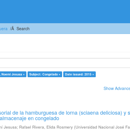
uera
Search
s, Noemí Jesusa ×
Subject: Congelado ×
Date issued: 2015 ×
Show Advanced
orial de la hamburguesa de lorna (sciaena deliciosa) y 
u almacenaje en congelado
mí Jesusa
;
Rafael Rivera, Elida Rosmery
(
Universidad Nacional José Fa