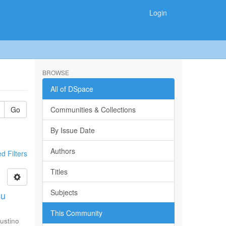
Login
BROWSE
All of DSpace
Go
Communities & Collections
By Issue Date
Authors
 Filters
Titles
Subjects
su
This Community
ustino