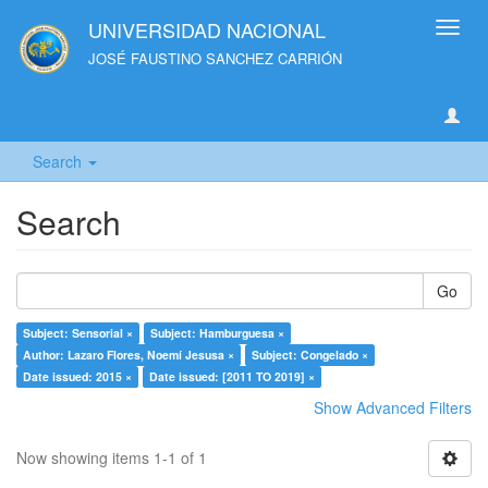
UNIVERSIDAD NACIONAL
Toggl
navig
JOSÉ FAUSTINO SANCHEZ CARRIÓN
Search
Search
Go
Subject: Sensorial ×
Subject: Hamburguesa ×
Author: Lazaro Flores, Noemí Jesusa ×
Subject: Congelado ×
Date issued: 2015 ×
Date issued: [2011 TO 2019] ×
Show Advanced Filters
Now showing items 1-1 of 1