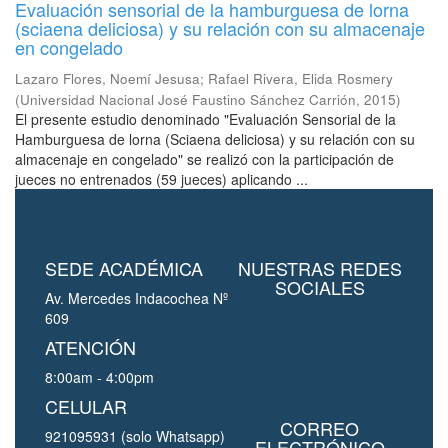
Evaluación sensorial de la hamburguesa de lorna
(sciaena deliciosa) y su relación con su almacenaje
en congelado
Lazaro Flores, Noemí Jesusa
;
Rafael Rivera, Elida Rosmery
(
Universidad Nacional José Faustino Sánchez Carrión
,
2015
)
El presente estudio denominado "Evaluación Sensorial de la
Hamburguesa de lorna (Sciaena deliciosa) y su relación con su
almacenaje en congelado" se realizó con la participación de
jueces no entrenados (59 jueces) aplicando ...
SEDE ACADÉMICA
NUESTRAS REDES
SOCIALES
Av. Mercedes Indacochea Nº
609
ATENCIÓN
8:00am - 4:00pm
CELULAR
CORREO
921095931 (solo Whatsapp)
ELECTRÓNICO