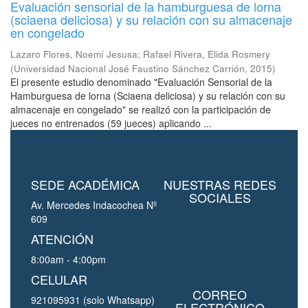
Evaluación sensorial de la hamburguesa de lorna
(sciaena deliciosa) y su relación con su almacenaje
en congelado
Lazaro Flores, Noemí Jesusa
;
Rafael Rivera, Elida Rosmery
(
Universidad Nacional José Faustino Sánchez Carrión
,
2015
)
El presente estudio denominado "Evaluación Sensorial de la
Hamburguesa de lorna (Sciaena deliciosa) y su relación con su
almacenaje en congelado" se realizó con la participación de
jueces no entrenados (59 jueces) aplicando ...
SEDE ACADÉMICA
NUESTRAS REDES
SOCIALES
Av. Mercedes Indacochea Nº
609
ATENCIÓN
8:00am - 4:00pm
CELULAR
CORREO
921095931 (solo Whatsapp)
ELECTRÓNICO