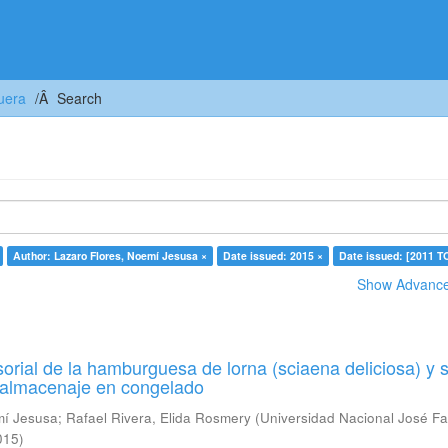
uera
Search
Author: Lazaro Flores, Noemí Jesusa ×
Date issued: 2015 ×
Date issued: [2011 T
Show Advanced
orial de la hamburguesa de lorna (sciaena deliciosa) y 
u almacenaje en congelado
mí Jesusa
;
Rafael Rivera, Elida Rosmery
(
Universidad Nacional José Fa
015
)