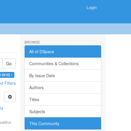
Login
BROWSE
All of DSpace
Go
Communities & Collections
O 2019] ×
By Issue Date
 Filters
Authors
Titles
su
Subjects
ustino
This Community