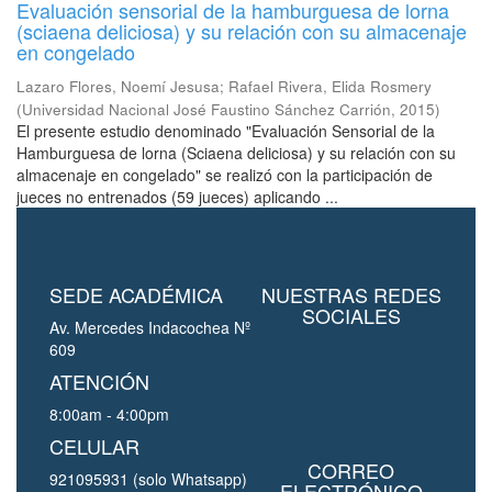
Evaluación sensorial de la hamburguesa de lorna
(sciaena deliciosa) y su relación con su almacenaje
en congelado
Lazaro Flores, Noemí Jesusa
;
Rafael Rivera, Elida Rosmery
(
Universidad Nacional José Faustino Sánchez Carrión
,
2015
)
El presente estudio denominado "Evaluación Sensorial de la
Hamburguesa de lorna (Sciaena deliciosa) y su relación con su
almacenaje en congelado" se realizó con la participación de
jueces no entrenados (59 jueces) aplicando ...
SEDE ACADÉMICA
NUESTRAS REDES
SOCIALES
Av. Mercedes Indacochea Nº
609
ATENCIÓN
8:00am - 4:00pm
CELULAR
CORREO
921095931 (solo Whatsapp)
ELECTRÓNICO