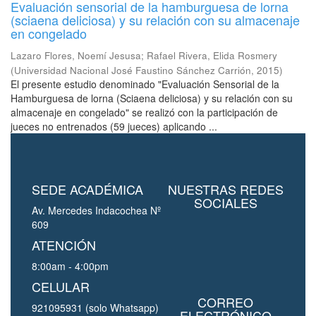
Evaluación sensorial de la hamburguesa de lorna
(sciaena deliciosa) y su relación con su almacenaje
en congelado
Lazaro Flores, Noemí Jesusa
;
Rafael Rivera, Elida Rosmery
(
Universidad Nacional José Faustino Sánchez Carrión
,
2015
)
El presente estudio denominado "Evaluación Sensorial de la
Hamburguesa de lorna (Sciaena deliciosa) y su relación con su
almacenaje en congelado" se realizó con la participación de
jueces no entrenados (59 jueces) aplicando ...
SEDE ACADÉMICA
NUESTRAS REDES
SOCIALES
Av. Mercedes Indacochea Nº
609
ATENCIÓN
8:00am - 4:00pm
CELULAR
CORREO
921095931 (solo Whatsapp)
ELECTRÓNICO