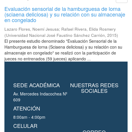
Evaluación sensorial de la hamburguesa de lorna
(sciaena deliciosa) y su relación con su almacenaje
en congelado
Lazaro Flores, Noemí Jesusa
;
Rafael Rivera, Elida Rosmery
(
Universidad Nacional José Faustino Sánchez Carrión
,
2015
)
El presente estudio denominado "Evaluación Sensorial de la
Hamburguesa de lorna (Sciaena deliciosa) y su relación con su
almacenaje en congelado" se realizó con la participación de
jueces no entrenados (59 jueces) aplicando ...
SEDE ACADÉMICA
NUESTRAS REDES
SOCIALES
Av. Mercedes Indacochea Nº
609
ATENCIÓN
8:00am - 4:00pm
CELULAR