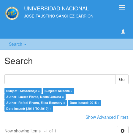
UNIVERSIDAD NACIONAL
Toggl
navig
JOSÉ FAUSTINO SANCHEZ CARRIÓN
Search
Search
Go
Subject: Almacenaje ×
Subject: Sciaena ×
Author: Lazaro Flores, Noemí Jesusa ×
Author: Rafael Rivera, Elida Rosmery ×
Date issued: 2015 ×
Date issued: [2011 TO 2019] ×
Show Advanced Filters
Now showing items 1-1 of 1