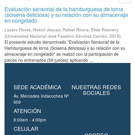
Evaluación sensorial de la hamburguesa de lorna
(sciaena deliciosa) y su relación con su almacenaje
en congelado
Lazaro Flores, Noemí Jesusa
;
Rafael Rivera, Elida Rosmery
(
Universidad Nacional José Faustino Sánchez Carrión
,
2015
)
El presente estudio denominado "Evaluación Sensorial de la
Hamburguesa de lorna (Sciaena deliciosa) y su relación con su
almacenaje en congelado" se realizó con la participación de
jueces no entrenados (59 jueces) aplicando ...
SEDE ACADÉMICA
NUESTRAS REDES
SOCIALES
Av. Mercedes Indacochea Nº
609
ATENCIÓN
8:00am - 4:00pm
CELULAR