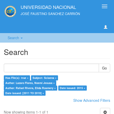
UNIVERSIDAD NACIONAL
Toggl
navig
JOSÉ FAUSTINO SANCHEZ CARRIÓN
Search
Search
Go
Has File(s): true ×
Subject: Sciaena ×
Author: Lazaro Flores, Noemí Jesusa ×
Author: Rafael Rivera, Elida Rosmery ×
Date issued: 2015 ×
Date issued: [2011 TO 2019] ×
Show Advanced Filters
Now showing items 1-1 of 1