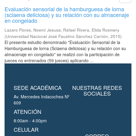
Evaluación sensorial de la hamburguesa de lorna
(sciaena deliciosa) y su relación con su almacenaje
en congelado
Lazaro Flores, Noemí Jesusa
;
Rafael Rivera, Elida Rosmery
(
Universidad Nacional José Faustino Sánchez Carrión
,
2015
)
El presente estudio denominado "Evaluación Sensorial de la
Hamburguesa de lorna (Sciaena deliciosa) y su relación con su
almacenaje en congelado" se realizó con la participación de
jueces no entrenados (59 jueces) aplicando ...
SEDE ACADÉMICA
NUESTRAS REDES
SOCIALES
Av. Mercedes Indacochea Nº
609
ATENCIÓN
8:00am - 4:00pm
CELULAR