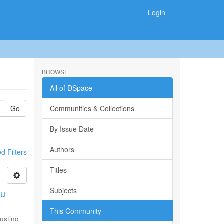
Login
BROWSE
All of DSpace
Go
Communities & Collections
By Issue Date
Authors
 Filters
Titles
Subjects
su
This Community
ustino