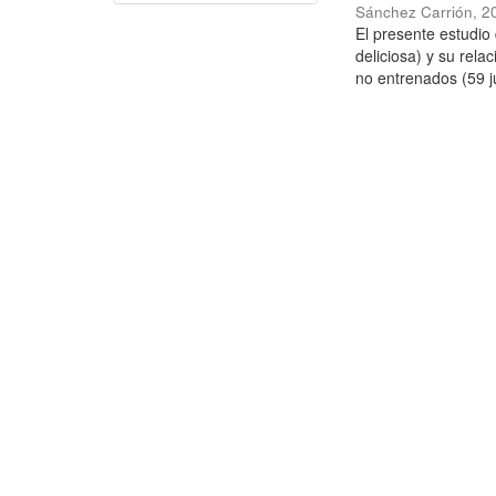
Sánchez Carrión
,
2
El presente estudi
deliciosa) y su rela
no entrenados (59 j