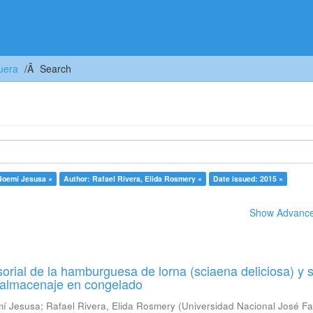
uera
Search
 Noemí Jesusa ×
Author: Rafael Rivera, Elida Rosmery ×
Date issued: 2015 ×
Show Advanced
orial de la hamburguesa de lorna (sciaena deliciosa) y 
u almacenaje en congelado
mí Jesusa
;
Rafael Rivera, Elida Rosmery
(
Universidad Nacional José Fa