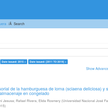
uera
Search
Date issued: 2015 ×
Date issued: [2011 TO 2019] ×
Show Advanced
orial de la hamburguesa de lorna (sciaena deliciosa) y 
u almacenaje en congelado
mí Jesusa
;
Rafael Rivera, Elida Rosmery
(
Universidad Nacional José Fa
015
)