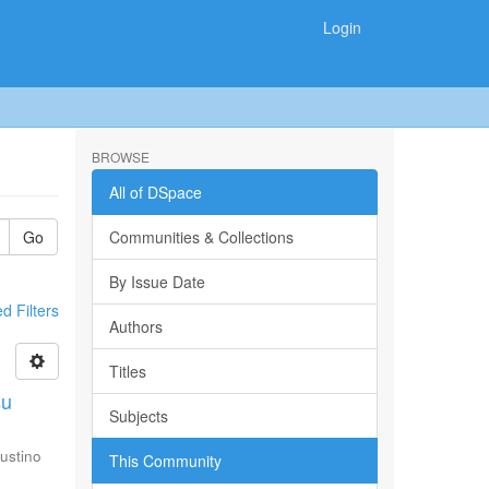
Login
BROWSE
All of DSpace
Go
Communities & Collections
By Issue Date
 Filters
Authors
Titles
su
Subjects
ustino
This Community