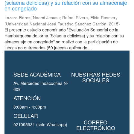
(sciaena deliciosa) y su relación con su almacenaje
en congelado
Lazaro Flores, Noemí Jesusa
;
Rafael Rivera, Elida Rosmery
(
Universidad Nacional José Faustino Sánchez Carrión
,
2015
)
El presente estudio denominado "Evaluación Sensorial de la
Hamburguesa de lorna (Sciaena deliciosa) y su relación con su
almacenaje en congelado" se realizó con la participación de
jueces no entrenados (59 jueces) aplicando ...
SEDE ACADÉMICA
NUESTRAS REDES
SOCIALES
Av. Mercedes Indacochea Nº
609
ATENCIÓN
8:00am - 4:00pm
CELULAR
CORREO
921095931 (solo Whatsapp)
ELECTRÓNICO