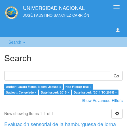
UNIVERSIDAD NACIONAL
Toggl
navig
JOSÉ FAUSTINO SANCHEZ CARRIÓN
Search
Search
Go
Author: Lazaro Flores, Noemí Jesusa ×
Has File(s): true ×
Subject: Congelado ×
Date issued: 2015 ×
Date issued: [2011 TO 2019] ×
Show Advanced Filters
Now showing items 1-1 of 1
Evaluación sensorial de la hamburguesa de lorna