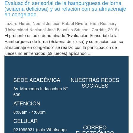
Evaluación sensorial de la hamburguesa de lorna
(sciaena deliciosa) y su relación con su almacenaje
en congelado
Lazaro Flores, Noemí Jesusa
;
Rafael Rivera, Elida Rosmery
(
Universidad Nacional José Faustino Sánchez Carrión
,
2015
)
El presente estudio denominado "Evaluación Sensorial de la
Hamburguesa de lorna (Sciaena deliciosa) y su relación con su
almacenaje en congelado" se realizó con la participación de
jueces no entrenados (59 jueces) aplicando ...
SEDE ACADÉMICA
NUESTRAS REDES
SOCIALES
Av. Mercedes Indacochea Nº
609
ATENCIÓN
8:00am - 4:00pm
CELULAR
CORREO
921095931 (solo Whatsapp)
ELECTRÓNICO