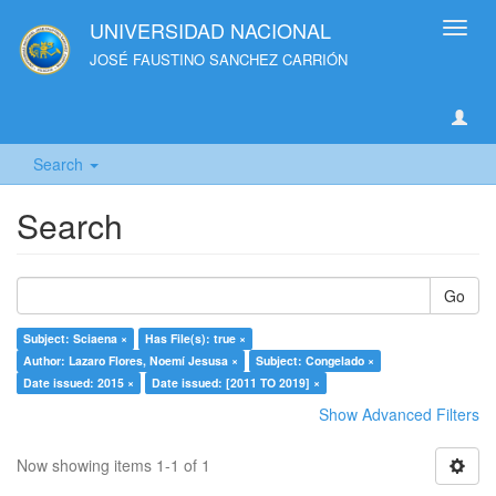
UNIVERSIDAD NACIONAL
Toggl
navig
JOSÉ FAUSTINO SANCHEZ CARRIÓN
Search
Search
Go
Subject: Sciaena ×
Has File(s): true ×
Author: Lazaro Flores, Noemí Jesusa ×
Subject: Congelado ×
Date issued: 2015 ×
Date issued: [2011 TO 2019] ×
Show Advanced Filters
Now showing items 1-1 of 1