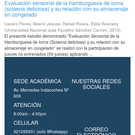
Evaluación sensorial de la hamburguesa de lorna
(sciaena deliciosa) y su relación con su almacenaje
en congelado
Lazaro Flores, Noemí Jesusa
;
Rafael Rivera, Elida Rosmery
(
Universidad Nacional José Faustino Sánchez Carrión
,
2015
)
El presente estudio denominado "Evaluación Sensorial de la
Hamburguesa de lorna (Sciaena deliciosa) y su relación con su
almacenaje en congelado" se realizó con la participación de
jueces no entrenados (59 jueces) aplicando ...
SEDE ACADÉMICA
NUESTRAS REDES
SOCIALES
Av. Mercedes Indacochea Nº
609
ATENCIÓN
8:00am - 4:00pm
CELULAR
CORREO
921095931 (solo Whatsapp)
ELECTRÓNICO