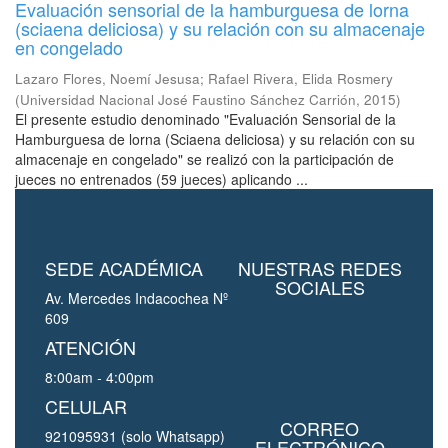
Evaluación sensorial de la hamburguesa de lorna
(sciaena deliciosa) y su relación con su almacenaje
en congelado
Lazaro Flores, Noemí Jesusa
;
Rafael Rivera, Elida Rosmery
(
Universidad Nacional José Faustino Sánchez Carrión
,
2015
)
El presente estudio denominado "Evaluación Sensorial de la
Hamburguesa de lorna (Sciaena deliciosa) y su relación con su
almacenaje en congelado" se realizó con la participación de
jueces no entrenados (59 jueces) aplicando ...
SEDE ACADÉMICA
NUESTRAS REDES
SOCIALES
Av. Mercedes Indacochea Nº
609
ATENCIÓN
8:00am - 4:00pm
CELULAR
CORREO
921095931 (solo Whatsapp)
ELECTRÓNICO