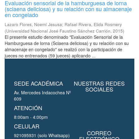
Evaluación sensorial de la hamburguesa de lorna
(sciaena deliciosa) y su relación con su almacenaje
en congelado
Lazaro Flores, Noemí Jesusa
;
Rafael Rivera, Elida Rosmery
(
Universidad Nacional José Faustino Sánchez Carrión
,
2015
)
El presente estudio denominado "Evaluación Sensorial de la
Hamburguesa de lorna (Sciaena deliciosa) y su relación con su
almacenaje en congelado" se realizó con la participación de
jueces no entrenados (59 jueces) aplicando ...
SEDE ACADÉMICA
NUESTRAS REDES
SOCIALES
Av. Mercedes Indacochea Nº
609
ATENCIÓN
8:00am - 4:00pm
CELULAR
CORREO
921095931 (solo Whatsapp)
ELECTRÓNICO