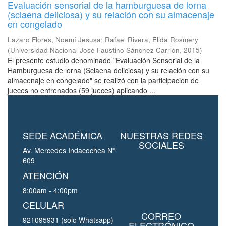
Evaluación sensorial de la hamburguesa de lorna
(sciaena deliciosa) y su relación con su almacenaje
en congelado
Lazaro Flores, Noemí Jesusa
;
Rafael Rivera, Elida Rosmery
(
Universidad Nacional José Faustino Sánchez Carrión
,
2015
)
El presente estudio denominado "Evaluación Sensorial de la
Hamburguesa de lorna (Sciaena deliciosa) y su relación con su
almacenaje en congelado" se realizó con la participación de
jueces no entrenados (59 jueces) aplicando ...
SEDE ACADÉMICA
NUESTRAS REDES
SOCIALES
Av. Mercedes Indacochea Nº
609
ATENCIÓN
8:00am - 4:00pm
CELULAR
CORREO
921095931 (solo Whatsapp)
ELECTRÓNICO