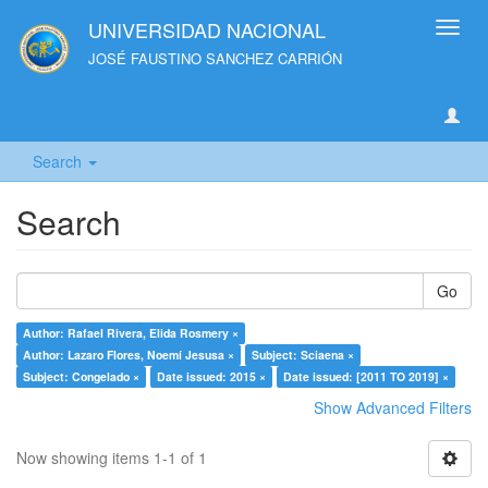
UNIVERSIDAD NACIONAL
Toggl
navig
JOSÉ FAUSTINO SANCHEZ CARRIÓN
Search
Search
Go
Author: Rafael Rivera, Elida Rosmery ×
Author: Lazaro Flores, Noemí Jesusa ×
Subject: Sciaena ×
Subject: Congelado ×
Date issued: 2015 ×
Date issued: [2011 TO 2019] ×
Show Advanced Filters
Now showing items 1-1 of 1